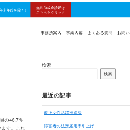
無料助成金診断は
0（年末年始を除く）
こちらをクリック
事務所案内
事業内容
よくある質問
お問い
検索
検索
最近の記事
改正女性活躍推進法
の46.7％
障害者の法定雇用率引上げ
います。これ