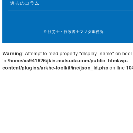
過去のコラム
© 社労士・行政書士マツダ事務所.
Warning
: Attempt to read property "display_name" on bool
in
/home/xs941626/jkin-matsuda.com/public_html/wp-
content/plugins/arkhe-toolkit/inc/json_ld.php
on line
10