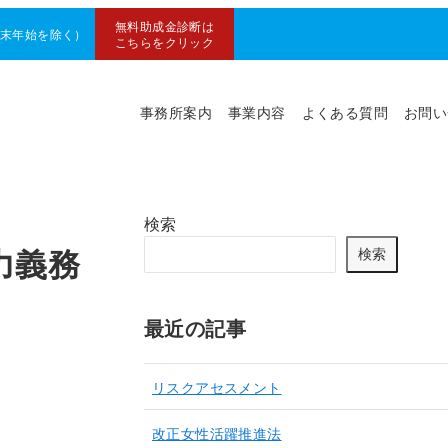
無料助成金診断は
（年末年始を除く）
こちらをクリック
事務所案内
事業内容
よくある質問
お問い
検索
力義務
検索
最近の記事
リスクアセスメント
改正女性活躍推進法