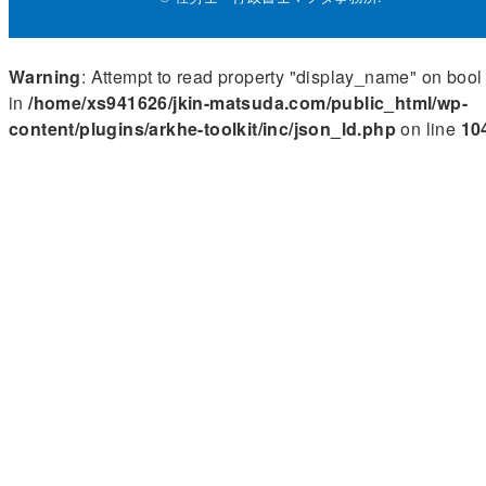
Warning
: Attempt to read property "display_name" on bool
in
/home/xs941626/jkin-matsuda.com/public_html/wp-
content/plugins/arkhe-toolkit/inc/json_ld.php
on line
10