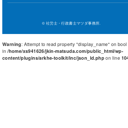
© 社労士・行政書士マツダ事務所.
Warning
: Attempt to read property "display_name" on bool
in
/home/xs941626/jkin-matsuda.com/public_html/wp-
content/plugins/arkhe-toolkit/inc/json_ld.php
on line
10