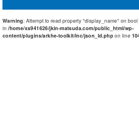
Warning
: Attempt to read property "display_name" on bool
in
/home/xs941626/jkin-matsuda.com/public_html/wp-
content/plugins/arkhe-toolkit/inc/json_ld.php
on line
10