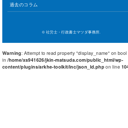
過去のコラム
© 社労士・行政書士マツダ事務所.
Warning
: Attempt to read property "display_name" on bool
in
/home/xs941626/jkin-matsuda.com/public_html/wp-
content/plugins/arkhe-toolkit/inc/json_ld.php
on line
10