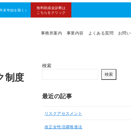
無料助成金診断は
0（年末年始を除く）
こちらをクリック
事務所案内
事業内容
よくある質問
お問い
検索
ク制度
検索
最近の記事
リスクアセスメント
改正女性活躍推進法