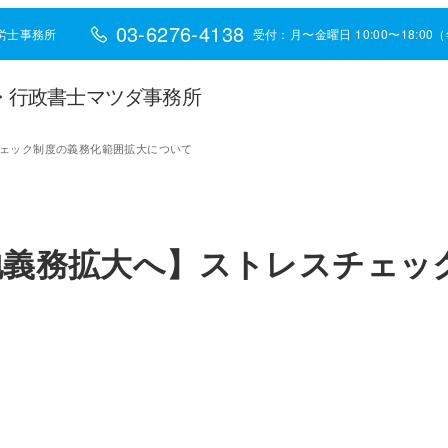
03-6276-4138
労士事務所
受付：月〜金曜日 10:00〜18:0
・行政書士マツダ事務所
チェック制度の義務化範囲拡大について
地義務拡大へ】ストレスチェッ
て