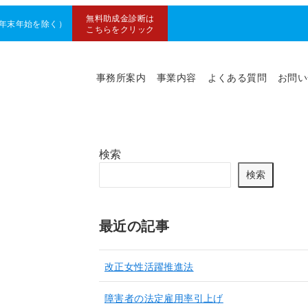
無料助成金診断は
0（年末年始を除く）
こちらをクリック
事務所案内
事業内容
よくある質問
お問い
検索
検索
最近の記事
改正女性活躍推進法
障害者の法定雇用率引上げ