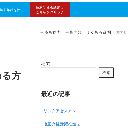
無料助成金診断は
0（年末年始を除く）
こちらをクリック
事務所案内
事業内容
よくある質問
お問い
検索
める方
検索
最近の記事
リスクアセスメント
改正女性活躍推進法