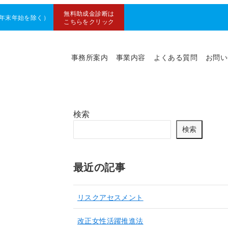
無料助成金診断は
0（年末年始を除く）
こちらをクリック
事務所案内
事業内容
よくある質問
お問い
検索
検索
最近の記事
リスクアセスメント
改正女性活躍推進法